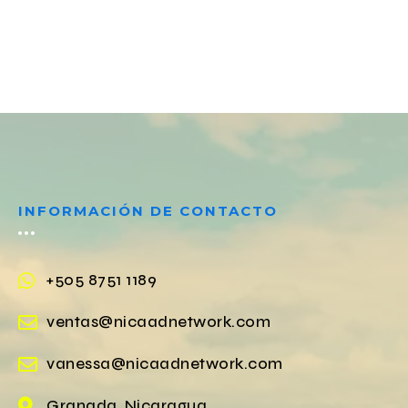
INFORMACIÓN DE CONTACTO
+505 8751 1189
ventas@nicaadnetwork.com
vanessa@nicaadnetwork.com
Granada, Nicaragua